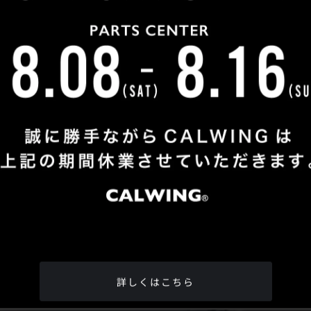
Shop Info
TEL
：
04-2991-7770
FAX
：04-2991-7760
OPEN
：火曜日 - 日曜日：10：00 - 18：00
CLOSE
：月曜日
ADDRESS
：埼玉県所沢市松郷342-6
Google Map
詳しくはこちら