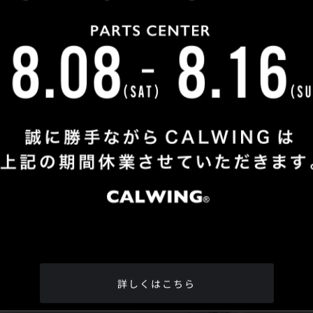
Shop Info
TEL
：
04-2991-7770
FAX
：04-2991-7760
OPEN
：火曜日 - 日曜日：10：00 - 18：00
CLOSE
：月曜日
ADDRESS
：埼玉県所沢市松郷342-6
Google Map
詳しくはこちら