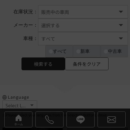
在庫状況：
メーカー：
車種：
すべて
新車
中古車
検索する
条件をクリア
Language
※Please select your language from the selection buttons above.
ホーム