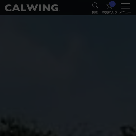
0
®
®
検索
お気に入り
メニュー