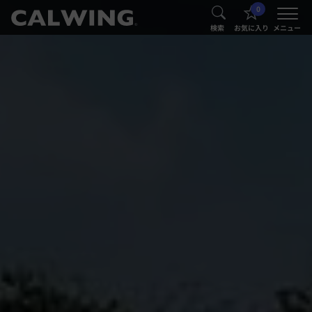
0
®
®
検索
お気に入り
メニュー