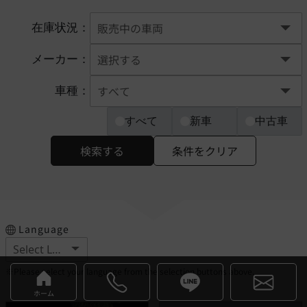
在庫状況：
メーカー：
車種：
すべて
新車
中古車
検索する
条件をクリア
Language
※Please select your language from the selection buttons above.
ホーム