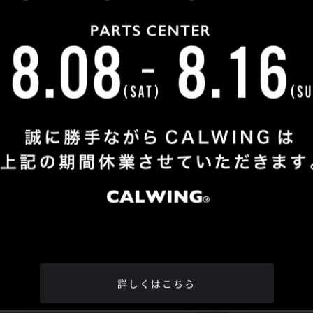
Shop Info
TEL
：
04-2991-7770
FAX
：04-2991-7760
OPEN
：火曜日 - 日曜日：10：00 - 18：00
CLOSE
：月曜日
ADDRESS
：埼玉県所沢市松郷342-6
Google Map
詳しくはこちら