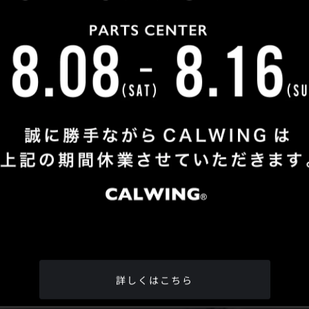
Shop Info
TEL
：
04-2991-7770
FAX
：04-2991-7760
OPEN
：火曜日 - 日曜日：10：00 - 18：00
CLOSE
：月曜日
ADDRESS
：埼玉県所沢市松郷342-6
Google Map
詳しくはこちら