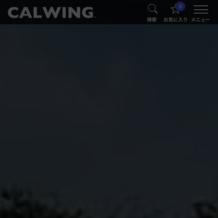
0
®
®
検索
お気に入り
メニュー