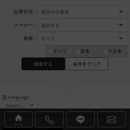
在庫状況：
メーカー：
車種：
すべて
新車
中古車
検索する
条件をクリア
Language
※Please select your language from the selection buttons above.
ホーム