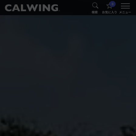
0
®
®
検索
お気に入り
メニュー