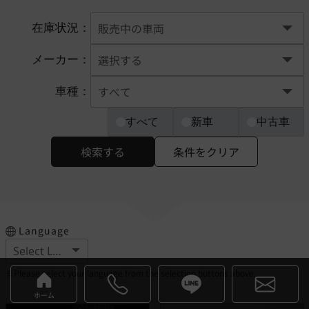
在庫状況：
メーカー：
車種：
すべて
新車
中古車
検索する
条件をクリア
Language
※Please select your language from the selection buttons above.
ホーム