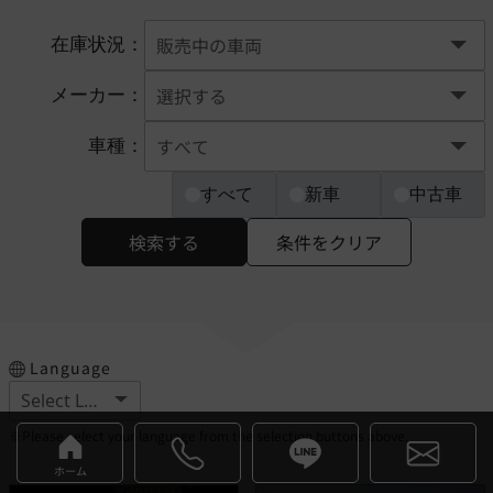
在庫状況：
メーカー：
車種：
すべて
新車
中古車
検索する
条件をクリア
Language
※Please select your language from the selection buttons above.
ホーム