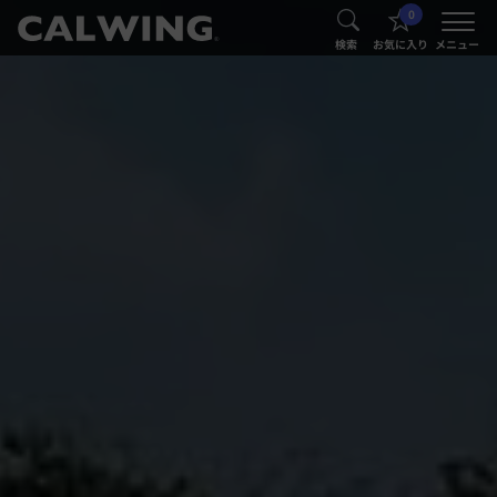
0
®
®
検索
お気に入り
メニュー