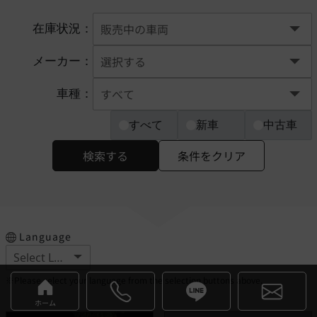
在庫状況：
メーカー：
車種：
すべて
新車
中古車
検索する
条件をクリア
Language
※Please select your language from the selection buttons above.
ホーム