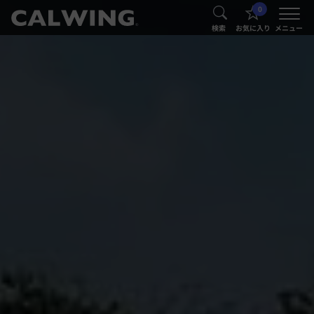
0
®
®
検索
お気に入り
メニュー