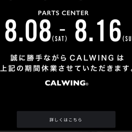
Shop Info
TEL
：
04-2991-7770
FAX
：04-2991-7760
OPEN
：火曜日 - 日曜日：10：00 - 18：00
CLOSE
：月曜日
ADDRESS
：埼玉県所沢市松郷342-6
Google Map
詳しくはこちら