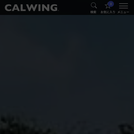
0
®
®
検索
お気に入り
メニュー