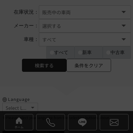
在庫状況：
メーカー：
車種：
すべて
新車
中古車
検索する
条件をクリア
Language
※Please select your language from the selection buttons above.
ホーム