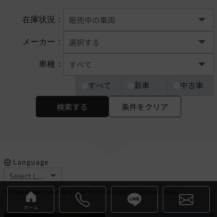
在庫状況：
メーカー：
車種：
すべて
新車
中古車
検索する
条件をクリア
Language
※Please select your language from the selection buttons above.
ホーム