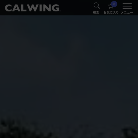
0
®
®
検索
お気に入り
メニュー