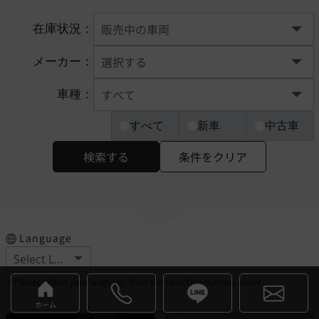
在庫状況：
メーカー：
車種：
すべて
新車
中古車
検索する
条件をクリア
Language
※Please select your language from the selection buttons above.
ホーム