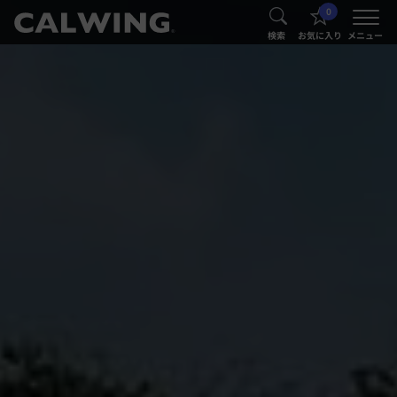
0
®
®
検索
お気に入り
メニュー