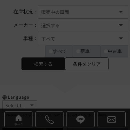
在庫状況：
メーカー：
車種：
すべて
新車
中古車
検索する
条件をクリア
Language
※Please select your language from the selection buttons above.
ホーム