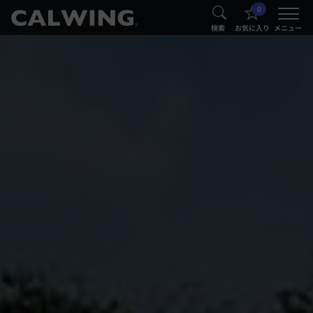
0
®
®
検索
お気に入り
メニュー