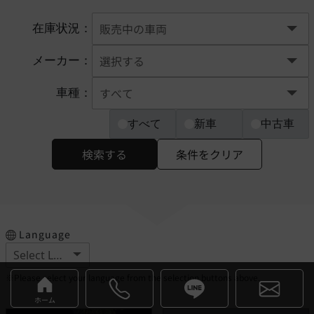
在庫状況：
メーカー：
車種：
すべて
新車
中古車
検索する
条件をクリア
Language
※Please select your language from the selection buttons above.
ホーム