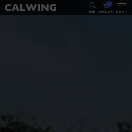
0
®
®
検索
お気に入り
メニュー