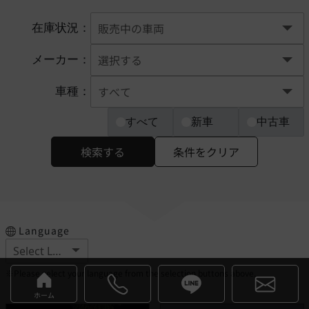
在庫状況：
メーカー：
車種：
すべて
新車
中古車
検索する
条件をクリア
Language
※Please select your language from the selection buttons above.
ホーム