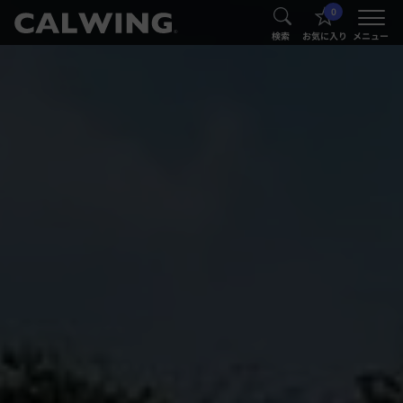
0
®
®
検索
お気に入り
メニュー