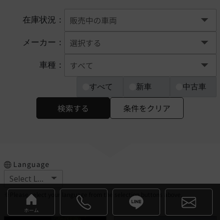
在庫状況：
メーカー：
車種：
すべて
新車
中古車
検索する
条件をクリア
Language
※Please select your language from the selection buttons above.
ホーム