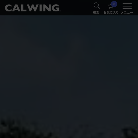
0
®
®
検索
お気に入り
メニュー