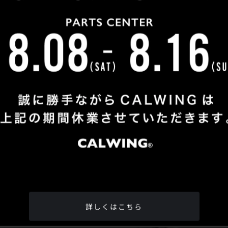
Shop Info
TEL
：
04-2991-7770
FAX
：04-2991-7760
OPEN
：火曜日 - 日曜日：10：00 - 18：00
CLOSE
：月曜日
ADDRESS
：埼玉県所沢市松郷342-6
Google Map
詳しくはこちら