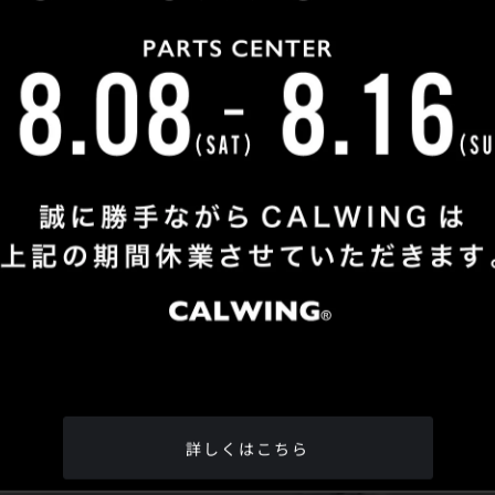
Shop Info
TEL
：
04-2991-7770
FAX
：04-2991-7760
OPEN
：火曜日 - 日曜日：10：00 - 18：00
CLOSE
：月曜日
ADDRESS
：埼玉県所沢市松郷342-6
Google Map
詳しくはこちら