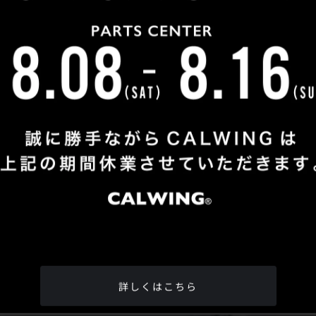
Shop Info
TEL
：
04-2991-7770
FAX
：04-2991-7760
OPEN
：火曜日 - 日曜日：10：00 - 18：00
CLOSE
：月曜日
ADDRESS
：埼玉県所沢市松郷342-6
Google Map
詳しくはこちら