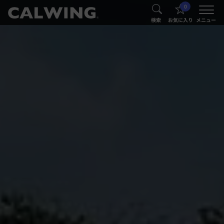
0
®
®
検索
お気に入り
メニュー