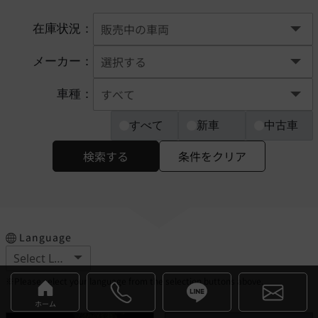
在庫状況：
メーカー：
車種：
すべて
新車
中古車
検索する
条件をクリア
Language
※Please select your language from the selection buttons above.
ホーム