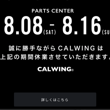
Shop Info
TEL
：
04-2991-7770
FAX
：04-2991-7760
OPEN
：火曜日 - 日曜日：10：00 - 18：00
CLOSE
：月曜日
ADDRESS
：埼玉県所沢市松郷342-6
Google Map
詳しくはこちら