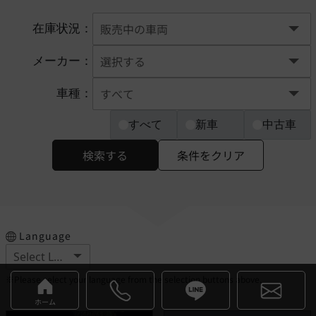
在庫状況：
メーカー：
車種：
すべて
新車
中古車
検索する
条件をクリア
Language
※Please select your language from the selection buttons above.
ホーム