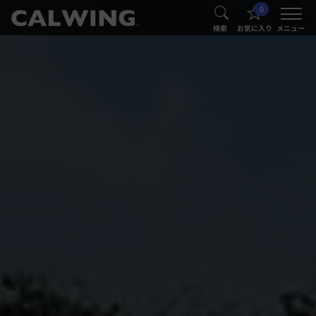
0
®
®
検索
お気に入り
メニュー