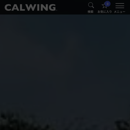
0
®
®
検索
お気に入り
メニュー