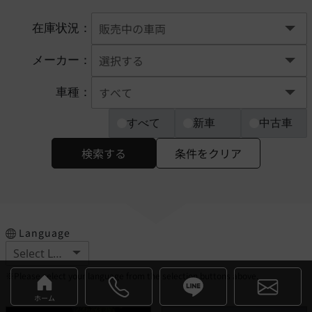
在庫状況：
メーカー：
車種：
すべて
新車
中古車
検索する
条件をクリア
Language
※Please select your language from the selection buttons above.
ホーム