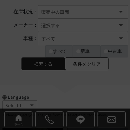
在庫状況：
メーカー：
車種：
すべて
新車
中古車
検索する
条件をクリア
Language
※Please select your language from the selection buttons above.
ホーム