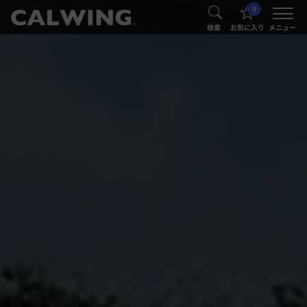
0
®
®
検索
お気に入り
メニュー