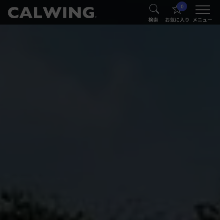
0
®
®
検索
お気に入り
メニュー