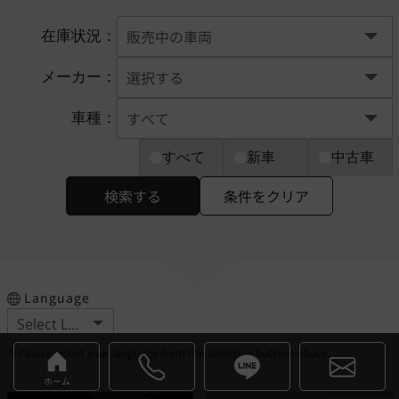
在庫状況：
メーカー：
車種：
すべて
新車
中古車
検索する
条件をクリア
Language
※Please select your language from the selection buttons above.
ホーム