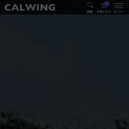
0
®
®
検索
お気に入り
メニュー