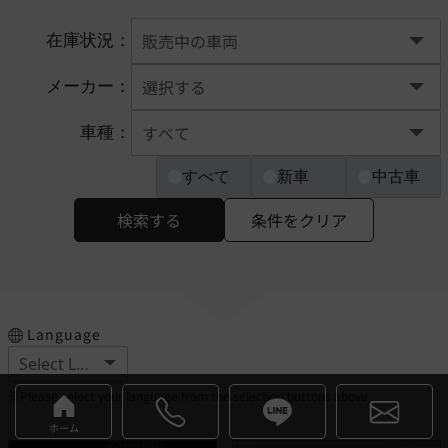
在庫状況：
メーカー：
車種：
すべて
新車
中古車
検索する
条件をクリア
Language
※Please select your language from the selection buttons above.
ホーム