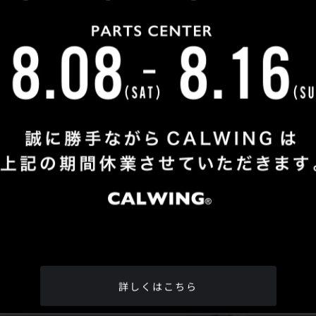
Shop Info
TEL
：
04-2991-7770
FAX
：04-2991-7760
OPEN
：火曜日 - 日曜日：10：00 - 18：00
CLOSE
：月曜日
ADDRESS
：埼玉県所沢市松郷342-6
Google Map
詳しくはこちら