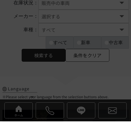
在庫状況：
メーカー：
車種：
すべて
新車
中古車
検索する
条件をクリア
Language
※Please select your language from the selection buttons above.
ホーム