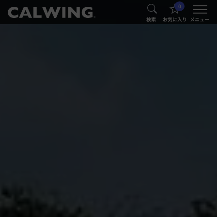
0
®
®
検索
お気に入り
メニュー