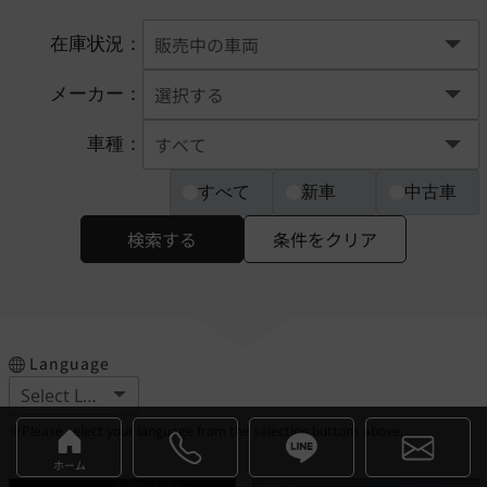
在庫状況：
メーカー：
車種：
すべて
新車
中古車
検索する
条件をクリア
Language
※Please select your language from the selection buttons above.
ホーム