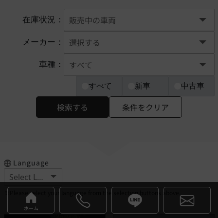
在庫状況：
メーカー：
車種：
すべて
新車
中古車
検索する
条件をクリア
Language
※Please select your language from the selection buttons above.
ホーム