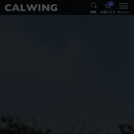
0
®
®
検索
お気に入り
メニュー