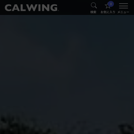
0
®
®
検索
お気に入り
メニュー