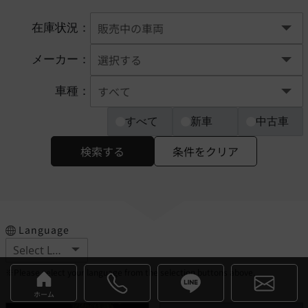
在庫状況：
メーカー：
車種：
すべて
新車
中古車
検索する
条件をクリア
Language
※Please select your language from the selection buttons above.
ホーム