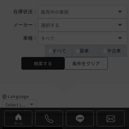
在庫状況：
メーカー：
車種：
すべて
新車
中古車
検索する
条件をクリア
Language
※Please select your language from the selection buttons above.
ホーム