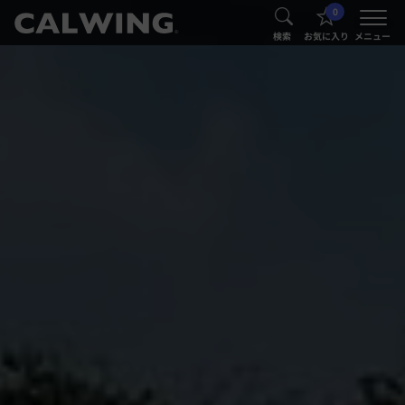
0
®
®
検索
お気に入り
メニュー