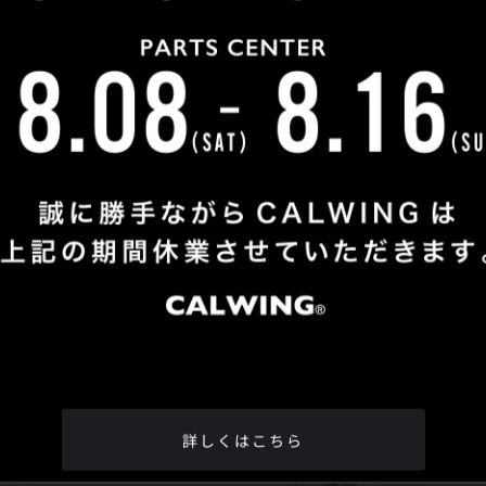
Shop Info
TEL
：
04-2991-7770
FAX
：04-2991-7760
OPEN
：火曜日 - 日曜日：10：00 - 18：00
CLOSE
：月曜日
ADDRESS
：埼玉県所沢市松郷342-6
Google Map
詳しくはこちら