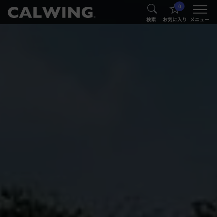
0
®
®
検索
お気に入り
メニュー