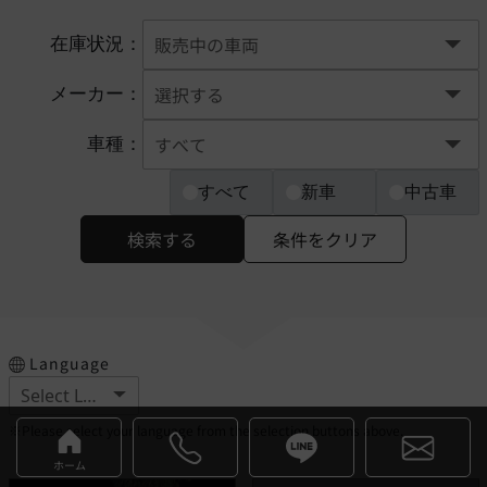
在庫状況：
メーカー：
車種：
すべて
新車
中古車
検索する
条件をクリア
Language
※Please select your language from the selection buttons above.
ホーム