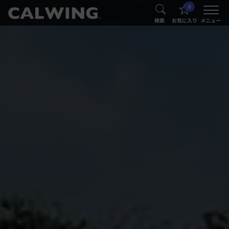
0
®
®
検索
お気に入り
メニュー