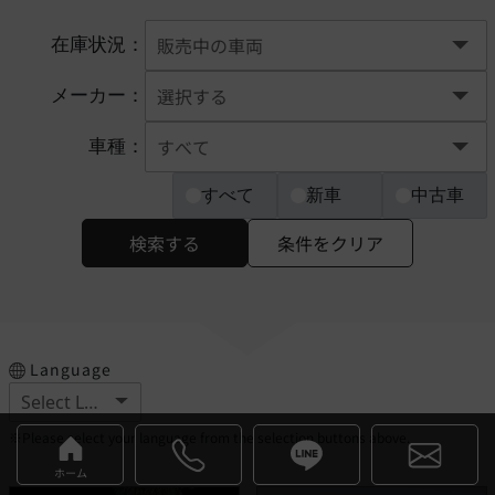
在庫状況：
メーカー：
車種：
すべて
新車
中古車
検索する
条件をクリア
Language
※Please select your language from the selection buttons above.
ホーム