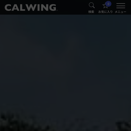
0
®
®
検索
お気に入り
メニュー