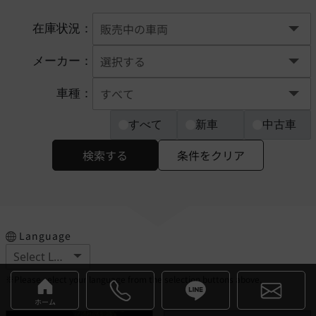
在庫状況：
メーカー：
車種：
すべて
新車
中古車
検索する
条件をクリア
Language
※Please select your language from the selection buttons above.
ホーム