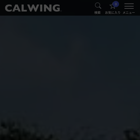
0
®
®
検索
お気に入り
メニュー