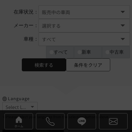
在庫状況：
メーカー：
車種：
すべて
新車
中古車
検索する
条件をクリア
Language
※Please select your language from the selection buttons above.
ホーム