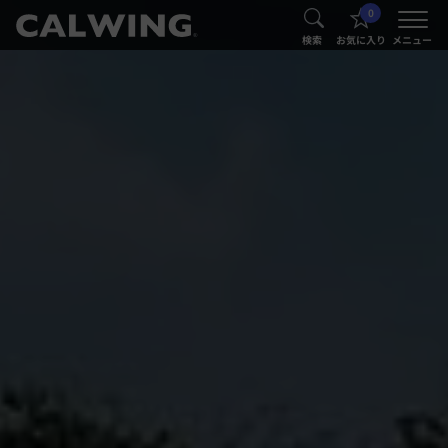
0
®
®
検索
お気に入り
メニュー