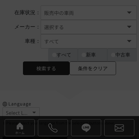
在庫状況：
メーカー：
車種：
すべて
新車
中古車
検索する
条件をクリア
Language
※Please select your language from the selection buttons above.
ホーム