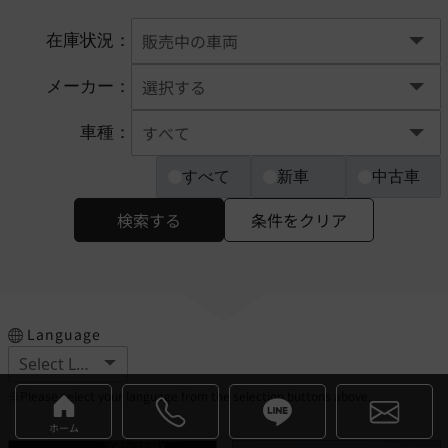
在庫状況：
メーカー：
車種：
すべて
新車
中古車
検索する
条件をクリア
Language
※Please select your language from the selection buttons above.
ホーム