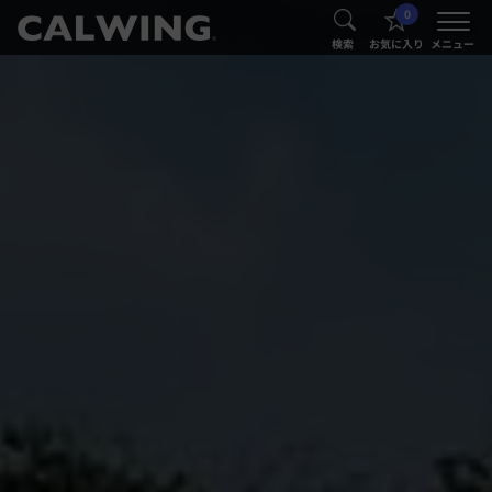
0
®
®
検索
お気に入り
メニュー