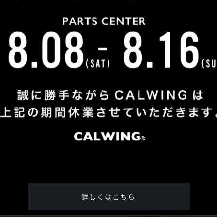
Shop Info
TEL
：
04-2991-7770
FAX
：04-2991-7760
OPEN
：火曜日 - 日曜日：10：00 - 18：00
CLOSE
：月曜日
ADDRESS
：埼玉県所沢市松郷342-6
Google Map
詳しくはこちら