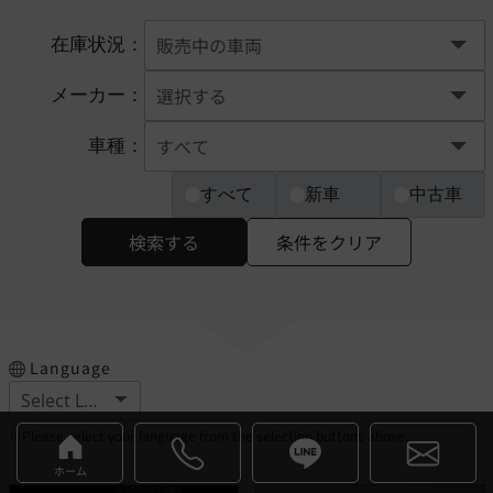
在庫状況：
メーカー：
車種：
すべて
新車
中古車
検索する
条件をクリア
Language
※Please select your language from the selection buttons above.
ホーム