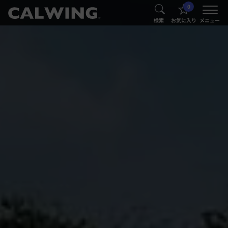
0
®
®
検索
お気に入り
メニュー