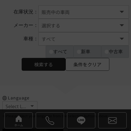
在庫状況：
メーカー：
車種：
すべて
新車
中古車
検索する
条件をクリア
Language
※Please select your language from the selection buttons above.
ホーム