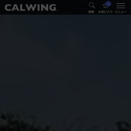
0
®
®
検索
お気に入り
メニュー