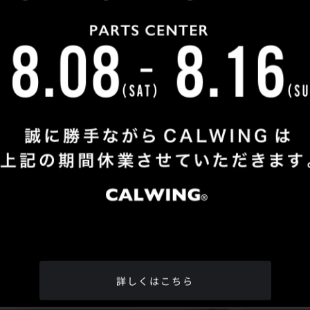
Shop Info
TEL
：
04-2991-7770
FAX
：04-2991-7760
OPEN
：火曜日 - 日曜日：10：00 - 18：00
CLOSE
：月曜日
ADDRESS
：埼玉県所沢市松郷342-6
Google Map
詳しくはこちら