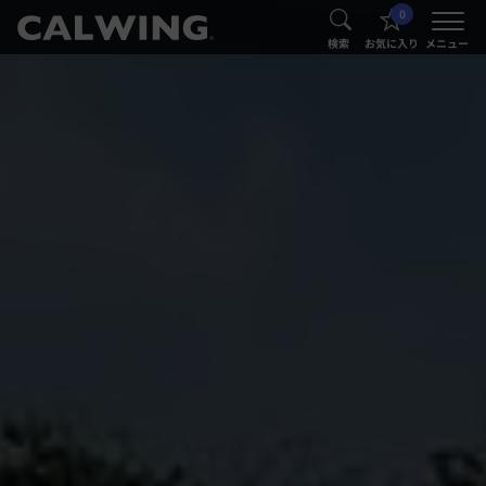
0
®
®
検索
お気に入り
メニュー