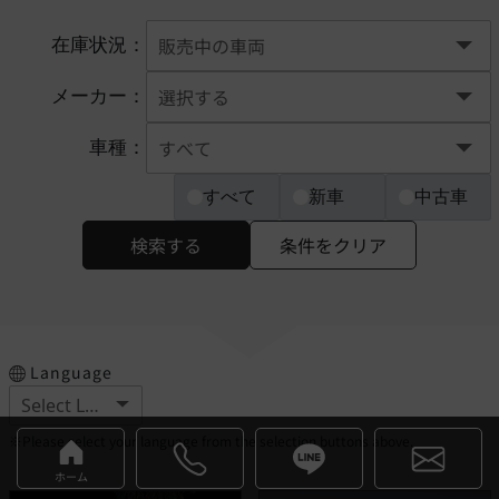
在庫状況：
メーカー：
車種：
すべて
新車
中古車
検索する
条件をクリア
Language
※Please select your language from the selection buttons above.
ホーム