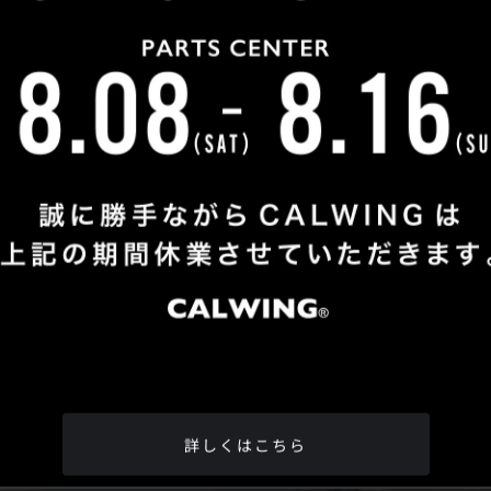
Shop Info
TEL
：
04-2991-7770
FAX
：04-2991-7760
OPEN
：火曜日 - 日曜日：10：00 - 18：00
CLOSE
：月曜日
ADDRESS
：埼玉県所沢市松郷342-6
Google Map
詳しくはこちら