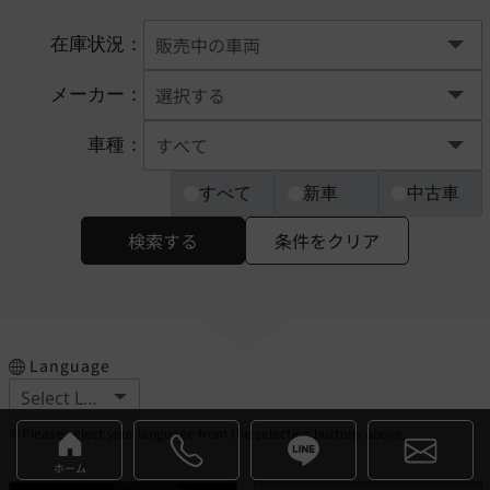
在庫状況：
メーカー：
車種：
すべて
新車
中古車
検索する
条件をクリア
Language
※Please select your language from the selection buttons above.
ホーム