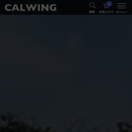
0
®
®
検索
お気に入り
メニュー