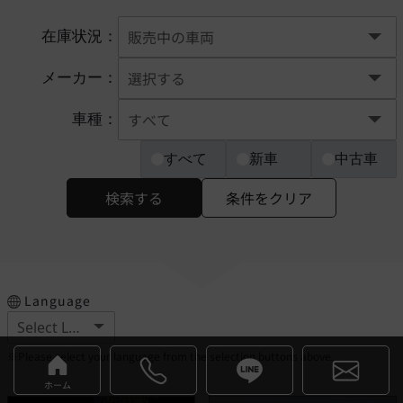
在庫状況：
メーカー：
車種：
すべて
新車
中古車
検索する
条件をクリア
Language
※Please select your language from the selection buttons above.
ホーム