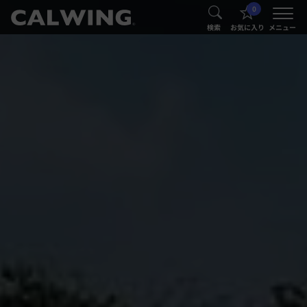
0
®
®
検索
お気に入り
メニュー