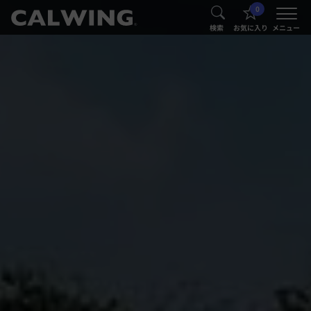
0
®
®
検索
お気に入り
メニュー