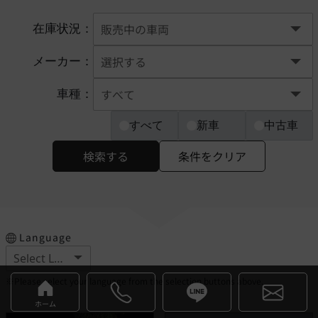
在庫状況：
メーカー：
車種：
すべて
新車
中古車
検索する
条件をクリア
Language
※Please select your language from the selection buttons above.
ホーム